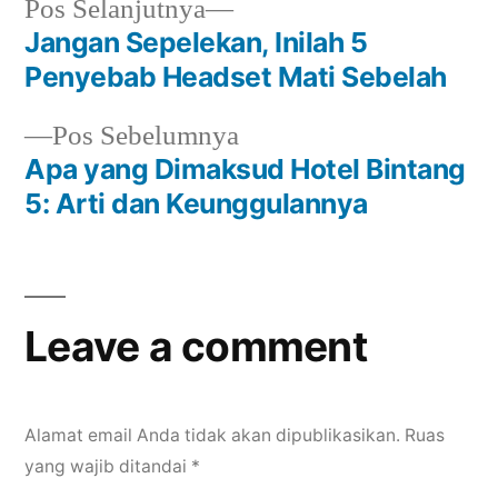
Next
Pos Selanjutnya
post:
Jangan Sepelekan, Inilah 5
Navigasi
Penyebab Headset Mati Sebelah
pos
Previous
Pos Sebelumnya
post:
Apa yang Dimaksud Hotel Bintang
5: Arti dan Keunggulannya
Leave a comment
Alamat email Anda tidak akan dipublikasikan.
Ruas
yang wajib ditandai
*